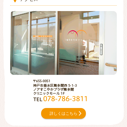
予約が埋まっていてもキャンセル等のタイミ
ングによりお日にちのご案内できる場合がご
ざいますので、ご希望の方はお電話下さい。
また、リハビリの予約を取られた方で、同日
に診察・注射を希望される場合は、診察予約
は取ることはできません。
同日に診察・注射を希望される場合は、当日
受付にてリハビリ後診察希望の旨お伝え下さ
い。 リハビリの後に順番に診察室からお呼び
します。
メニューをとじる
〒655-0051
神戸市垂水区舞多聞
TEL 000-000-000
詳しくはこちら