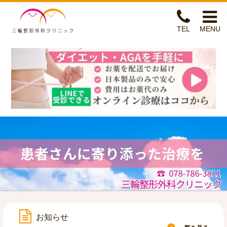
三輪整形外科クリニッ
TEL
MENU
ホーム
整形外科専門医診療(手外科専門医)
リハビリテーション
自費診療
リンパマッサージ
ヘルスケアセンター
お知らせ
アクセス