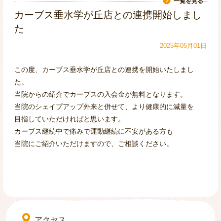
一覧を見る
カーブス垂水学が丘店との連携開始しまし
〒655-0051 神戸市垂水区舞多聞西5-1-3
ノアすこやかプラザ舞多聞 クリニックモール1F
た
078-786-3811
2025年05月01日
(当院は予約優先です)
この度、カーブス垂水学が丘店との連携を開始いたしまし
た。
当院からの紹介でカーブスの入会金が無料となります。
当院のシェイプアップ外来と併せて、より健康的に減量を
目指していただければと思います。
カーブス継続中で痛みで運動継続に不安がある方も
*日曜・祝日は休診
当院にご紹介いただけますので、ご相談ください。
△:第1・2・3・5土曜日 14:00～18:00
■診察について：当院は予約優先です
初診・再診ともにお電話か窓口にて診察予約
をお取り下さい ※直接来院していただいても
受診は可能ですが、ご予約優先になりますの
で、待ち時間が長くなりますことをご理解下
さい。
■リハビリテーション・マッサージ: 予約制
Web予約・LINE予約が可能です。（お電話・
窓口でも可能。）
アクセス