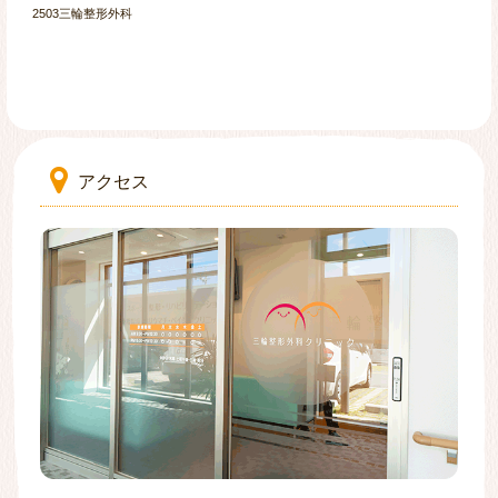
予約が埋まっていてもキャンセル等のタイミ
2503三輪整形外科
ングによりお日にちのご案内できる場合がご
ざいますので、ご希望の方はお電話下さい。
また、リハビリの予約を取られた方で、同日
に診察・注射を希望される場合は、診察予約
は取ることはできません。
同日に診察・注射を希望される場合は、当日
受付にてリハビリ後診察希望の旨お伝え下さ
い。 リハビリの後に順番に診察室からお呼び
します。
アクセス
メニューをとじる