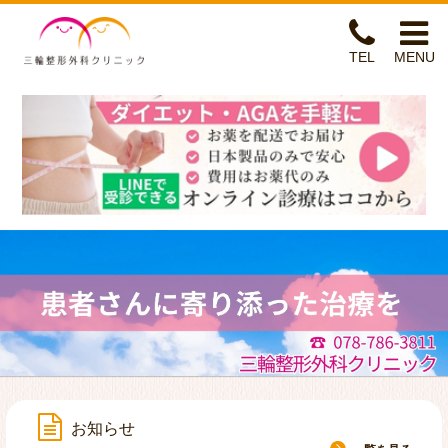
三輪整形外科クリニッ
TEL
MENU
ホーム
整形外科専門医診療(手外科専門医)
リハビリテーション
自費診療
リンパマッサージ
ヘルスケアセンター
お知らせ
アクセス