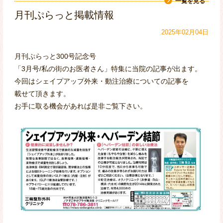
一覧を見る
月刊ぷらっと掲載情報
〒655-0051 神戸市垂水区舞多聞西5-1-3
ノアすこやかプラザ舞多聞 クリニックモール1F
2025年02月04日
078-786-3811
月刊ぷらっと300号記念号
(当院は予約優先です)
「3月号/私の街のお医者さん」特集に当院の記事が出ます。
今回はシェイプアップ外来・動注治療についての記事を
載せて頂きます。
お手に取る機会があれば是非ご覧下さい。
*日曜・祝日は休診
△:第1・2・3・5土曜日 14:00～18:00
■診察について：当院は予約優先です
初診・再診ともにお電話か窓口にて診察予約
をお取り下さい ※直接来院していただいても
受診は可能ですが、ご予約優先になりますの
で、待ち時間が長くなりますことをご理解下
さい。
■リハビリテーション・マッサージ: 予約制
Web予約・LINE予約が可能です。（お電話・
窓口でも可能。）