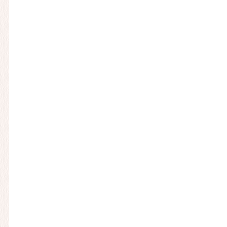
クセス
051
水区舞多聞西5-1-3 ノアすこやかプラザ舞多聞 クリニックモール1F
-000-0000