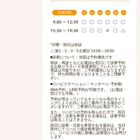
*日曜・祝日は休診
△:第1・2・3・5土曜日 14:00～18:00
■診察について：当院は予約優先です
初診・再診ともにお電話か窓口にて診察予約
をお取り下さい ※直接来院していただいても
受診は可能ですが、ご予約優先になりますの
で、待ち時間が長くなりますことをご理解下
さい。
■リハビリテーション・マッサージ: 予約制
Web予約・LINE予約が可能です。（お電話・
窓口でも可能。）
予約が埋まっていてもキャンセル等のタイミ
ングによりお日にちのご案内できる場合がご
ざいますので、ご希望の方はお電話下さい。
また、リハビリの予約を取られた方で、同日
に診察・注射を希望される場合は、診察予約
は取ることはできません。
同日に診察・注射を希望される場合は、当日
受付にてリハビリ後診察希望の旨お伝え下さ
い。 リハビリの後に順番に診察室からお呼び
します。