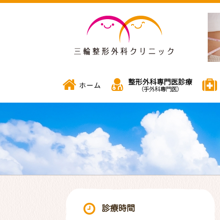
三輪整
ホーム
整形
診